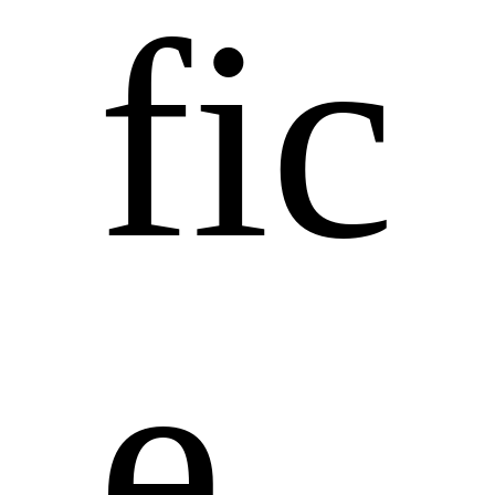
fic
e