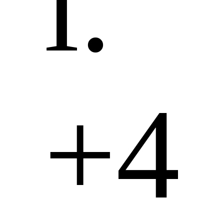
l.
+4