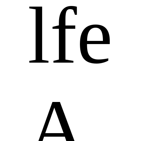
lfe
A