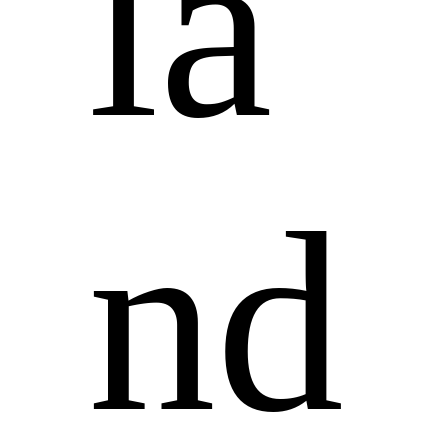
la
nd